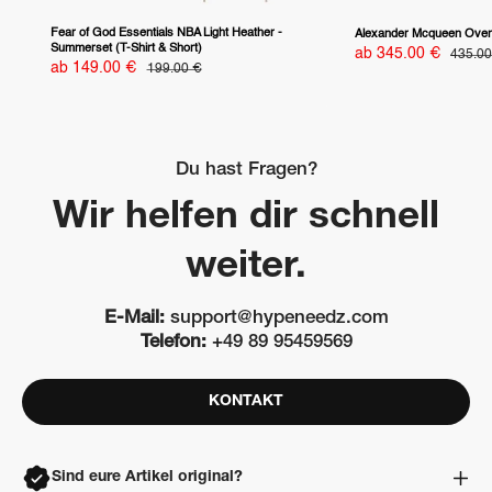
Fear of God Essentials NBA Light Heather -
Alexander Mcqueen Overs
Summerset (T-Shirt & Short)
Sonderpreis
ab 345.00 €
Normal
435.00
Sonderpreis
ab 149.00 €
Normalpreis
199.00 €
Du hast Fragen?
Wir helfen dir schnell
weiter.
E-Mail:
support@hypeneedz.com
Telefon:
+49 89 95459569
KONTAKT
Sind eure Artikel original?