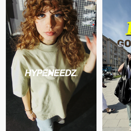
den Versandkosten finden Sie
hier .
mitgeliefertem Zubehör (falls enthalten)
einen klaren, markentypischen Look – zurückhaltend, aber
handsignierter Echtheitsgarantie von HYPENEEDZ
präsent.
Du willst mehr über unseren Prozess erfahren? Dann schau gerne
Die Shorts greifen die entspannte Silhouette des Hoodies auf und
hier
vorbei.
bieten durch den elastischen Bund mit Tunnelzug, die seitlichen
Taschen und das weiche Material maximalen Tragekomfort. Die
Passform ist relaxed und endet knapp über dem Knie – perfekt für
urbane Looks und heiße Tage. Das subtile Essentials-Branding auf
dem Bein rundet das Design ab, ohne sich in den Vordergrund zu
drängen.
Stretch Limo ist ein besonders vielseitiger Farbton zwischen
tiefem Grau und sanftem Schwarz – ideal für monochrome Looks
oder als Basis für Kombinationen mit Beige, Weiß oder Olivtönen.
Dieses Set passt zu nahezu jedem Sneaker und fügt sich mühelos
in jede minimalistische Sommergarderobe ein.
Unser Model ist 1,82 m groß, wiegt 70 kg und trägt Größe M.
Material:
Top - 100% Cotton