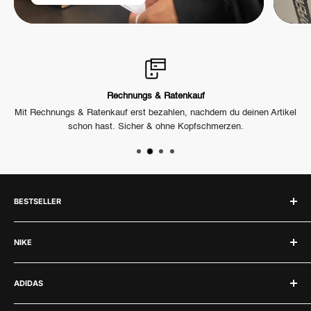
Rechnungs & Ratenkauf
h
Mit Rechnungs & Ratenkauf erst bezahlen, nachdem du deinen Artikel
U
schon hast. Sicher & ohne Kopfschmerzen.
BESTSELLER
Labubu
NIKE
Jordan 1
Jordan 4
Nike
ADIDAS
Jordan 3
Air Force 1
Adidas Samba
Nike Dunk
Adidas