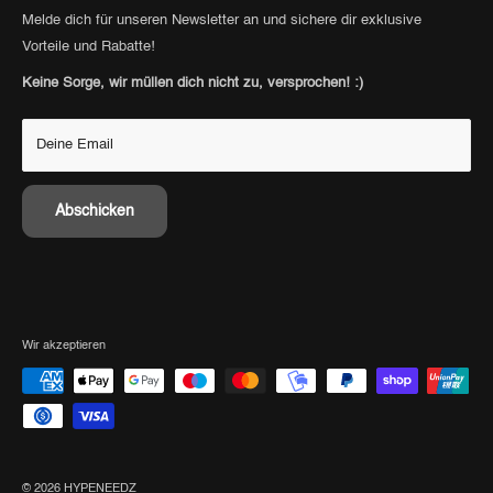
Barrierefreiheitserklärung
Personal Shopping
Consignment
Melde dich für unseren Newsletter an und sichere dir exklusive
Retoure anmelden
Vorteile und Rabatte!
Punkte sammeln
Versandinformationen
Keine Sorge, wir müllen dich nicht zu, versprochen! :)
Deine Email
Abschicken
Wir akzeptieren
© 2026 HYPENEEDZ