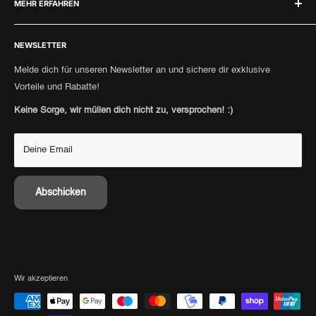
MEHR ERFAHREN
Versandrichtlinien
Kontakt
Geschäftsbedingungen
Punkte sammeln
Verkaufen
Cookie-Einstellungen
NEWSLETTER
Bezahlmethoden
Authentizität
Barrierefreiheitserklärung
Personal Shopping
Consignment
Melde dich für unseren Newsletter an und sichere dir exklusive
Retoure anmelden
Vorteile und Rabatte!
Punkte sammeln
Versandinformationen
Keine Sorge, wir müllen dich nicht zu, versprochen! :)
Deine Email
Abschicken
Wir akzeptieren