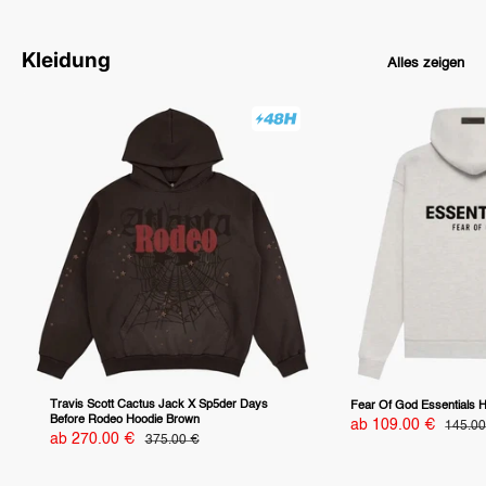
Kleidung
Alles zeigen
Travis Scott Cactus Jack X Sp5der Days
Fear Of God Essentials H
Before Rodeo Hoodie Brown
Sonderpreis
ab 109.00 €
Normal
145.00
Sonderpreis
ab 270.00 €
Normalpreis
375.00 €