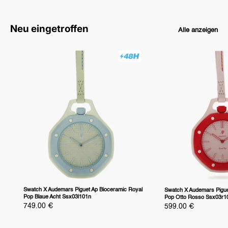
Neu eingetroffen
Alle anzeigen
Swatch X Audemars Piguet Ap Bioceramic Royal
Swatch X Audemars Pigue
Pop Blaue Acht Ssx03l101n
Pop Otto Rosso Ssx03r1
Sonderpreis
749.00 €
Sonderpreis
599.00 €