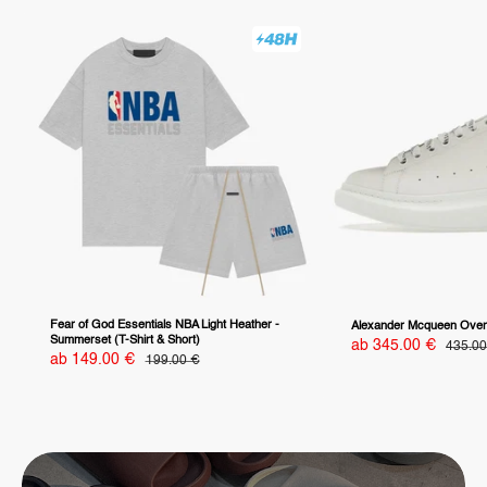
Fear of God Essentials NBA Light Heather -
Alexander Mcqueen Overs
Summerset (T-Shirt & Short)
Sonderpreis
ab 345.00 €
Normal
435.00
Sonderpreis
ab 149.00 €
Normalpreis
199.00 €