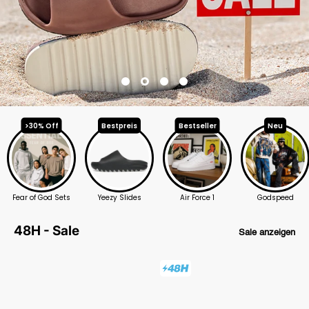
Bestseller
>30% Off
Bestpreis
Neu
Fear of God Sets
Yeezy Slides
Godspeed
Air Force 1
48H - Sale
Sale anzeigen