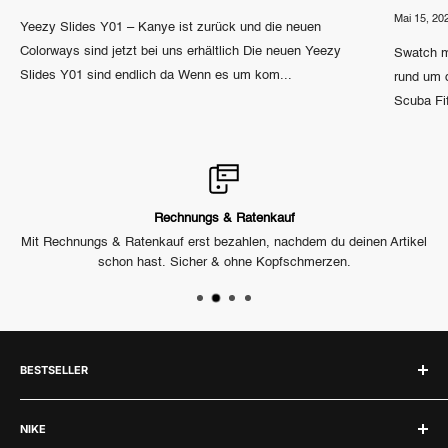
Mai 15, 20
Yeezy Slides Y01 – Kanye ist zurück und die neuen
Colorways sind jetzt bei uns erhältlich Die neuen Yeezy
Swatch m
Slides Y01 sind endlich da Wenn es um kom...
rund um 
Scuba Fif
Rechnungs & Ratenkauf
h
Mit Rechnungs & Ratenkauf erst bezahlen, nachdem du deinen Artikel
U
schon hast. Sicher & ohne Kopfschmerzen.
BESTSELLER
Labubu
NIKE
Jordan 1