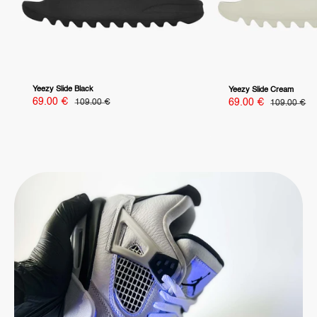
Yeezy Slide Black
Yeezy Slide Cream
Sonderpreis
69.00 €
Normalpreis
Sonderpreis
109.00 €
69.00 €
Normalprei
109.00 €