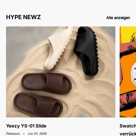
HYPE NEWZ
Alle anzeigen
Yeezy YS-01 Slide
Swatch
verrüc
Releases
Jun 24, 2026