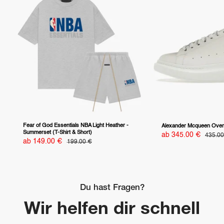
Fear of God Essentials NBA Light Heather -
Alexander Mcqueen Overs
Summerset (T-Shirt & Short)
Sonderpreis
ab 345.00 €
Normal
435.00
Sonderpreis
ab 149.00 €
Normalpreis
199.00 €
Du hast Fragen?
Wir helfen dir schnell