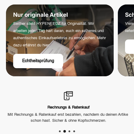
werden die Versandkosten
automatisch im Checkout
angezeigt,
sobald du deine Lieferadresse eingegeben hast.
Nur originale Artikel
Sch
Seither steht HYPENEEDZ für Originalität. Wir
Viele
arbeiten jeden Tag hart daran, euch ein sicheres und
liefe
authentisches Einkaufserlebnis zu ermöglichen. Mehr
dazu erfährst du hier:
Echtheitsprüfung
Rechnungs & Ratenkauf
h
Mit Rechnungs & Ratenkauf erst bezahlen, nachdem du deinen Artikel
U
schon hast. Sicher & ohne Kopfschmerzen.