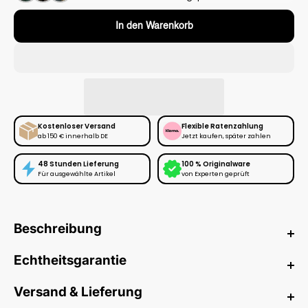
In den Warenkorb
Kostenloser Versand
Flexible Ratenzahlung
ab 150 € innerhalb DE
Jetzt kaufen, später zahlen
48 Stunden Lieferung
100 % Originalware
Für ausgewählte Artikel
von Experten geprüft
Beschreibung
Anti Social Social Club Masochism
Echtheitsgarantie
Mind Game Hoodie White
Bei HYPENEEDZ erhältst du ausschließlich
neue
und
100%
Versand & Lieferung
Entdecke den ikonischen Masochism Mind Game Hoodie von Anti
originale
Produkte.