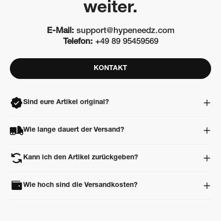
weiter.
E-Mail:
support@hypeneedz.com
Telefon:
+49 89 95459569
KONTAKT
Sind eure Artikel original?
Ja. Alle Artikel sind 100% original, neu und ungetragen. Jeder
Wie lange dauert der Versand?
Artikel wird vor dem Versand professionell geprüft und
authentifiziert.
Lagerware ist in der Regel innerhalb von 24–48 Stunden
Kann ich den Artikel zurückgeben?
versandbereit. Artikel aus unserem Partnernetzwerk benötigen
meist 5 – 10 Werktage, da sie zuerst zu uns geliefert und
Ja. Du kannst deine Bestellung innerhalb von 14 Tagen nach
anschließend geprüft werden.
Wie hoch sind die Versandkosten?
Erhalt retournieren. Der Artikel muss ungetragen und in
Originalverpackung zurückgesendet werden.
In Deutschland ist der Versand
ab 150 € kostenlos
. Unter 150 €
betragen die Versandkosten
5,99 €
. Für alle weiteren Länder