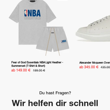
Fear of God Essentials NBA Light Heather -
Alexander Mcqueen Overs
Summerset (T-Shirt & Short)
Sonderpreis
ab 345.00 €
Normal
435.00
Sonderpreis
ab 149.00 €
Normalpreis
199.00 €
Du hast Fragen?
Wir helfen dir schnell