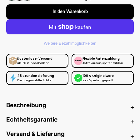
In den Warenkorb
Weitere Bezahlmöglichkeiten
Kostenloser Versand
Flexible Ratenzahlung
ab 150 € innerhalb DE
Jetzt kaufen, später zahlen
48 Stunden Lieferung
100 % Originalware
Für ausgewählte Artikel
von Experten geprüft
Beschreibung
Anti Social Social Club Cancelled
Echtheitsgarantie
Hoodie Pink
Bei HYPENEEDZ erhältst du ausschließlich
neue
und
100%
Versand & Lieferung
Der Anti Social Social Club Cancelled Hoodie in Pink ist ein
originale
Produkte.