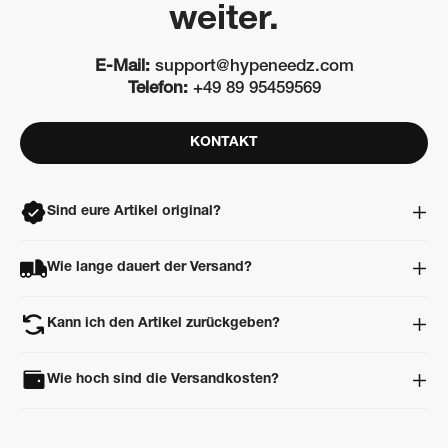
weiter.
E-Mail:
support@hypeneedz.com
Telefon:
+49 89 95459569
KONTAKT
Sind eure Artikel original?
Ja. Alle Artikel sind 100% original, neu und ungetragen. Jeder
Wie lange dauert der Versand?
Artikel wird vor dem Versand professionell geprüft und
authentifiziert.
Lagerware ist in der Regel innerhalb von 24–48 Stunden
Kann ich den Artikel zurückgeben?
versandbereit. Artikel aus unserem Partnernetzwerk benötigen
meist 5 – 10 Werktage, da sie zuerst zu uns geliefert und
Ja. Du kannst deine Bestellung innerhalb von 14 Tagen nach
anschließend geprüft werden.
Wie hoch sind die Versandkosten?
Erhalt retournieren. Der Artikel muss ungetragen und in
Originalverpackung zurückgesendet werden.
In Deutschland ist der Versand
ab 150 € kostenlos
. Unter 150 €
betragen die Versandkosten
5,99 €
. Für alle weiteren Länder