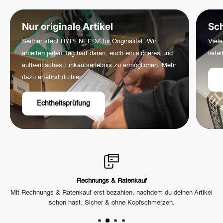
werden die Versandkosten
automatisch im Checkout
angezeigt,
sobald du deine Lieferadresse eingegeben hast.
Nur originale Artikel
Sch
Seither steht HYPENEEDZ für Originalität. Wir
Viele
arbeiten jeden Tag hart daran, euch ein sicheres und
liefe
authentisches Einkaufserlebnis zu ermöglichen. Mehr
dazu erfährst du hier:
Echtheitsprüfung
Rechnungs & Ratenkauf
h
Mit Rechnungs & Ratenkauf erst bezahlen, nachdem du deinen Artikel
U
schon hast. Sicher & ohne Kopfschmerzen.