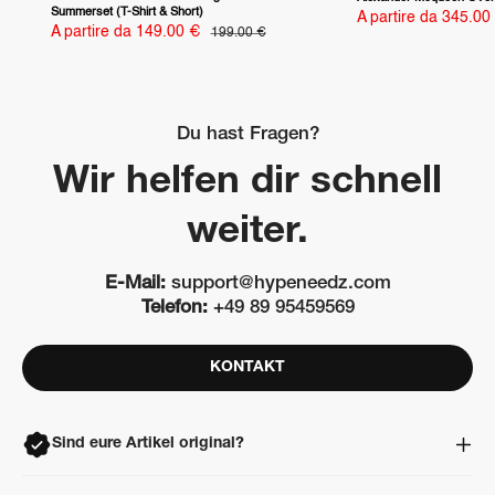
Summerset (T-Shirt & Short)
Prezzo
A partire da 345.00
Prezzo
scontato
A partire da 149.00 €
Prezzo
199.00 €
scontato
Du hast Fragen?
Wir helfen dir schnell
weiter.
E-Mail:
support@hypeneedz.com
Telefon:
+49 89 95459569
KONTAKT
Sind eure Artikel original?
Ja. Alle Artikel sind 100% original, neu und ungetragen. Jeder