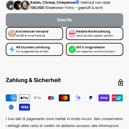
Kalim, Chrissi, Cheyenne
Vertraut von über
100.000
Streetwear-Fans – geprüft & echt
Esaurito
Kostenloser Versand
Flexible Ratenzahlung
ab 150 € innerhalb DE
Jetzt kaufen, später zahlen
48 Stunden Lieferung
100 % Originalware
Für ausgewählte Artikel
von Experten authentifiziert
Zahlung & Sicherheit
I tuoi dati di pagamento sono trattati in modo sicuro. Non conserviamo
i dettagli della carta di credito né abbiamo accesso alle informazioni