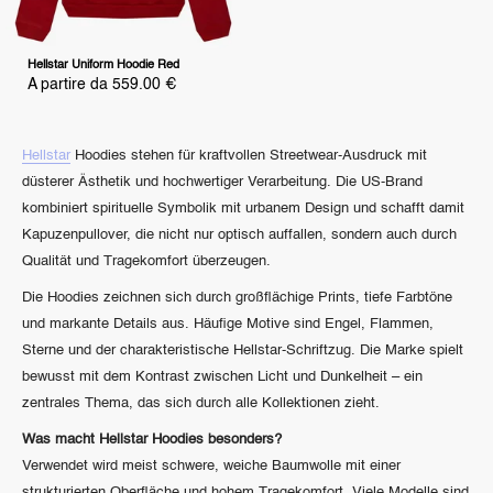
Hellstar Uniform Hoodie Red
Prezzo
A partire da 559.00 €
scontato
Hellstar
Hoodies stehen für kraftvollen Streetwear-Ausdruck mit
düsterer Ästhetik und hochwertiger Verarbeitung. Die US-Brand
kombiniert spirituelle Symbolik mit urbanem Design und schafft damit
Kapuzenpullover, die nicht nur optisch auffallen, sondern auch durch
Qualität und Tragekomfort überzeugen.
Die Hoodies zeichnen sich durch großflächige Prints, tiefe Farbtöne
und markante Details aus. Häufige Motive sind Engel, Flammen,
Sterne und der charakteristische Hellstar-Schriftzug. Die Marke spielt
bewusst mit dem Kontrast zwischen Licht und Dunkelheit – ein
zentrales Thema, das sich durch alle Kollektionen zieht.
Was macht Hellstar Hoodies besonders?
Verwendet wird meist schwere, weiche Baumwolle mit einer
strukturierten Oberfläche und hohem Tragekomfort. Viele Modelle sind