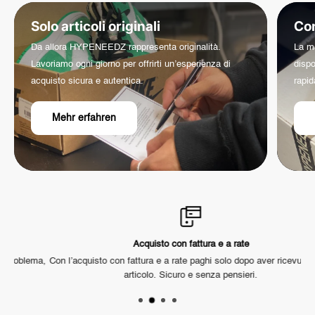
Solo articoli originali
Co
Da allora HYPENEEDZ rappresenta originalità.
La ma
Lavoriamo ogni giorno per offrirti un’esperienza di
dispo
acquisto sicura e autentica.
rapid
Mehr erfahren
Acquisto con fattura e a rate
ema,
Con l’acquisto con fattura e a rate paghi solo dopo aver ricevuto il tuo
Il
articolo. Sicuro e senza pensieri.