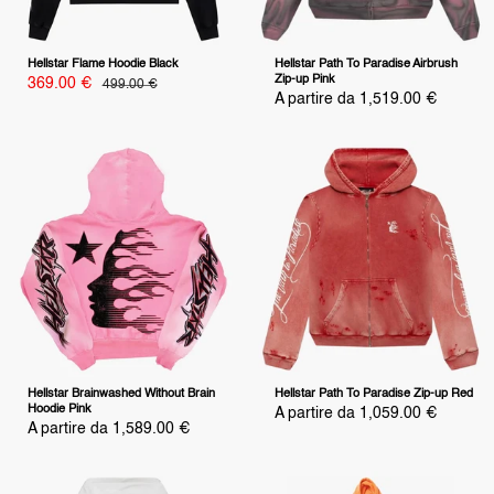
Hellstar Flame Hoodie Black
Hellstar Path To Paradise Airbrush
Zip-up Pink
Prezzo
369.00 €
Prezzo
499.00 €
scontato
Prezzo
A partire da 1,519.00 €
scontato
Hellstar Brainwashed Without Brain
Hellstar Path To Paradise Zip-up Red
Hoodie Pink
Prezzo
A partire da 1,059.00 €
scontato
Prezzo
A partire da 1,589.00 €
scontato