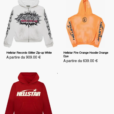
Hellstar Records Glitter Zip-up White
Hellstar Fire Orange Hoodie Orange
Dye
Prezzo
A partire da 909.00 €
scontato
Prezzo
A partire da 639.00 €
scontato
,