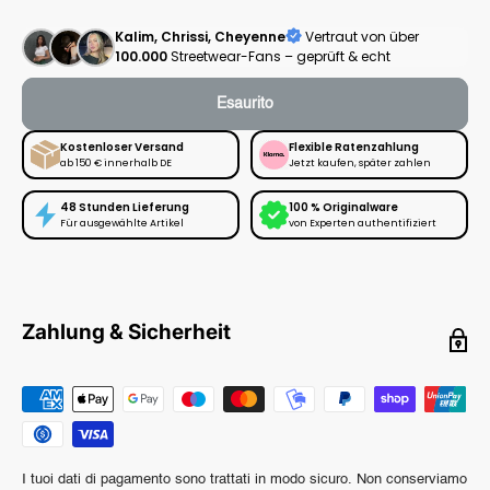
Kalim, Chrissi, Cheyenne
Vertraut von über
100.000
Streetwear-Fans – geprüft & echt
Esaurito
Kostenloser Versand
Flexible Ratenzahlung
ab 150 € innerhalb DE
Jetzt kaufen, später zahlen
48 Stunden Lieferung
100 % Originalware
Für ausgewählte Artikel
von Experten authentifiziert
Zahlung & Sicherheit
I tuoi dati di pagamento sono trattati in modo sicuro. Non conserviamo