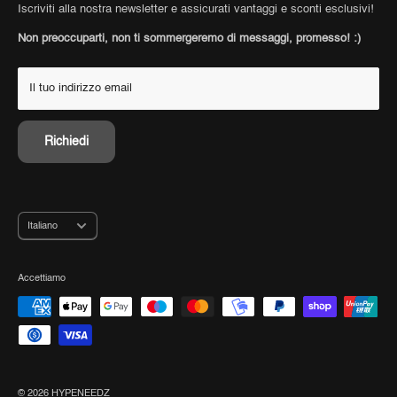
Barrierefreiheitserklärung
Shopping personale
Spedizione
Iscriviti alla nostra newsletter e assicurati vantaggi e sconti esclusivi!
Reteura Portal
Raccogli i punti
Non preoccuparti, non ti sommergeremo di messaggi, promesso! :)
Informazioni sulla spedizione
Il tuo indirizzo email
Richiedi
Lingua
Italiano
Accettiamo
© 2026 HYPENEEDZ