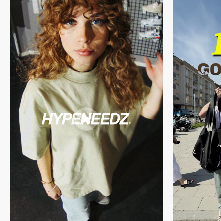
mitgeliefertem Zubehör (falls enthalten)
partner per streetwear esclusivi.
handsignierter Echtheitsgarantie von HYPENEEDZ
Du willst mehr über unseren Prozess erfahren? Dann schau gerne
hier
vorbei.