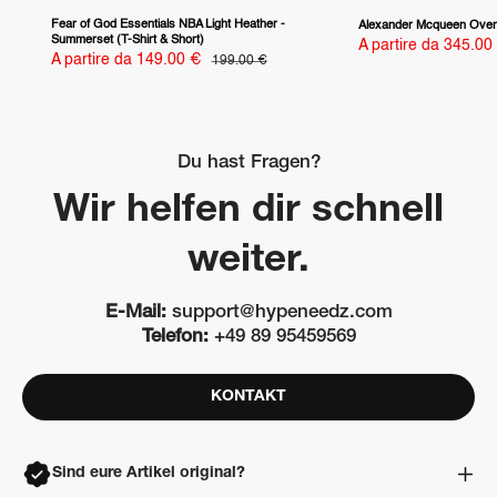
Fear of God Essentials NBA Light Heather -
Alexander Mcqueen Overs
Summerset (T-Shirt & Short)
Prezzo
A partire da 345.00
Prezzo
scontato
A partire da 149.00 €
Prezzo
199.00 €
scontato
Du hast Fragen?
Wir helfen dir schnell
weiter.
E-Mail:
support@hypeneedz.com
Telefon:
+49 89 95459569
KONTAKT
Sind eure Artikel original?