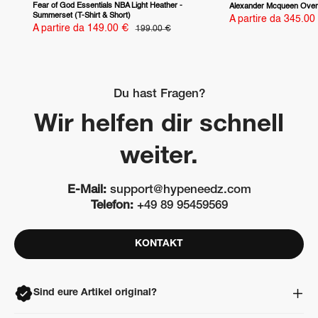
Fear of God Essentials NBA Light Heather -
Alexander Mcqueen Overs
Summerset (T-Shirt & Short)
Prezzo
A partire da 345.00
Prezzo
scontato
A partire da 149.00 €
Prezzo
199.00 €
scontato
Du hast Fragen?
Wir helfen dir schnell
weiter.
E-Mail:
support@hypeneedz.com
Telefon:
+49 89 95459569
KONTAKT
Sind eure Artikel original?