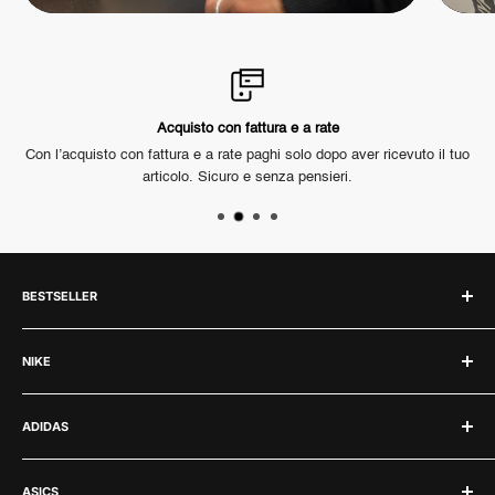
Acquisto con fattura e a rate
ema,
Con l’acquisto con fattura e a rate paghi solo dopo aver ricevuto il tuo
Il 
articolo. Sicuro e senza pensieri.
BESTSELLER
Labubu
NIKE
Jordan 1
Jordan 4
Nike
ADIDAS
Jordan 3
Air Force 1
Adidas Samba
Nike Dunk
Adidas
Asics Gel 1130
ASICS
Nike Air Max