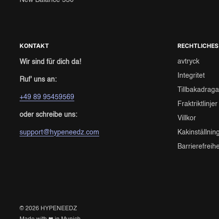
New Balance 530
KONTAKT
RECHTLICHES
avtryck
Wir sind für dich da!
Integritet
Ruf' uns an:
Tillbakadrag
+49 89 95459569
Fraktriktlinjer
oder schreibe uns:
Villkor
support@hypeneedz.com
Kakinställnin
Barrierefreih
© 2026 HYPENEEDZ