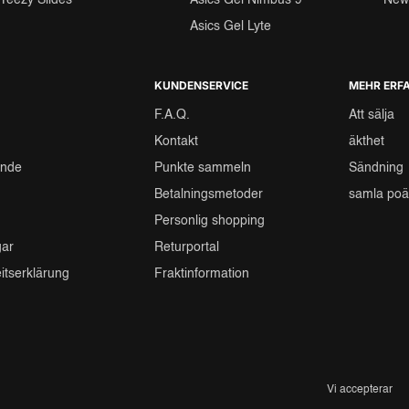
Yeezy Slides
Asics Gel Nimbus 9
New
Asics Gel Lyte
KUNDENSERVICE
MEHR ERF
F.A.Q.
Att sälja
Kontakt
äkthet
ande
Punkte sammeln
Sändning
Betalningsmetoder
samla po
Personlig shopping
gar
Returportal
eitserklärung
Fraktinformation
Vi accepterar