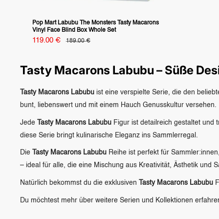
Pop Mart Labubu The Monsters Tasty Macarons
Vinyl Face Blind Box Whole Set
Specialpris
119.00 €
vanligt
189.00 €
pris
Tasty Macarons Labubu – Süße De
Tasty Macarons Labubu
ist eine verspielte Serie, die den belie
bunt, liebenswert und mit einem Hauch Genusskultur versehen.
Jede
Tasty Macarons Labubu
Figur ist detailreich gestaltet un
diese Serie bringt kulinarische Eleganz ins Sammlerregal.
Die
Tasty Macarons Labubu
Reihe ist perfekt für Sammler:innen
– ideal für alle, die eine Mischung aus Kreativität, Ästhetik un
Natürlich bekommst du die exklusiven
Tasty Macarons Labubu
F
Du möchtest mehr über weitere Serien und Kollektionen erfahr