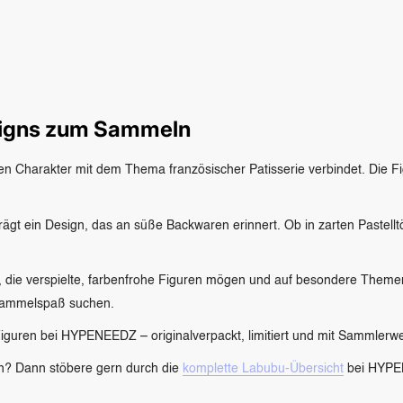
signs zum Sammeln
bten Charakter mit dem Thema französischer Patisserie verbindet. Die Fi
d trägt ein Design, das an süße Backwaren erinnert. Ob in zarten Pastell
, die verspielte, farbenfrohe Figuren mögen und auf besondere Themen
d Sammelspaß suchen.
iguren bei HYPENEEDZ – originalverpackt, limitiert und mit Sammlerwer
en? Dann stöbere gern durch die
komplette Labubu-Übersicht
bei HYPE