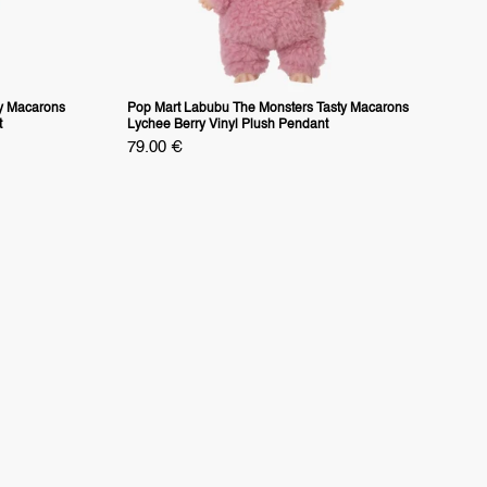
y Macarons
Pop Mart Labubu The Monsters Tasty Macarons
t
Lychee Berry Vinyl Plush Pendant
Specialpris
79.00 €