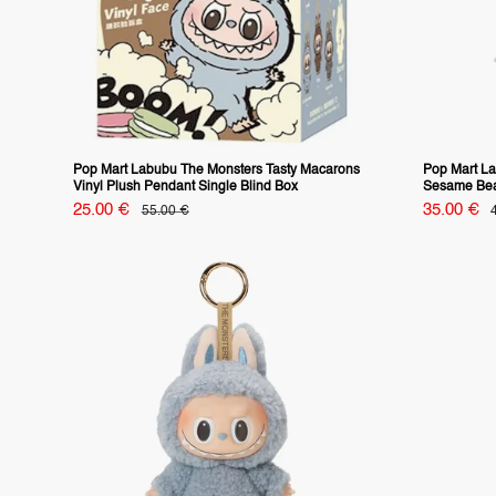
Pop Mart Labubu The Monsters Tasty Macarons
Pop Mart La
Vinyl Plush Pendant Single Blind Box
Sesame Bea
Specialpris
Specialpri
25.00 €
35.00 €
vanligt
v
55.00 €
pris
p