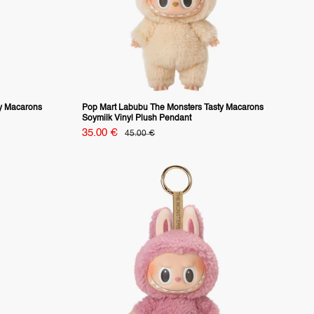
y Macarons
Pop Mart Labubu The Monsters Tasty Macarons
Soymilk Vinyl Plush Pendant
Specialpris
35.00 €
vanligt
45.00 €
pris