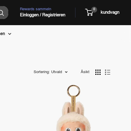
Rewards sammeln
0
kundvagn
Einloggen / Registrieren
nen
Sortering: Utvald
Åsikt