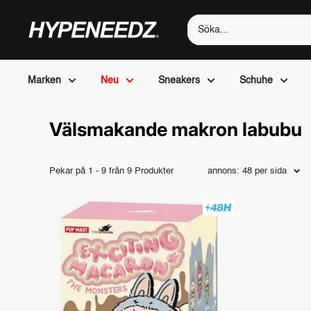
Direkt
till
HYPENEEDZ
innehållet
Marken
Neu
Sneakers
Schuhe
Välsmakande makron labubu
Pekar på 1 - 9 från 9 Produkter
annons: 48 per sida