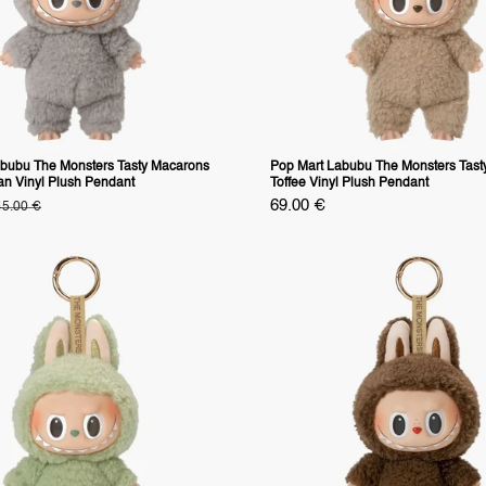
bubu The Monsters Tasty Macarons
Pop Mart Labubu The Monsters Tast
n Vinyl Plush Pendant
Toffee Vinyl Plush Pendant
s
Specialpris
69.00 €
anligt
45.00 €
ris