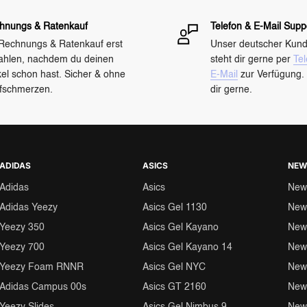
hnungs & Ratenkauf
Telefon & E-Mail Supp
 Rechnungs & Ratenkauf erst
Unser deutscher Kun
ahlen, nachdem du deinen
steht dir gerne per
Tel
kel schon hast. Sicher & ohne
E-Mail
zur Verfügung. 
fschmerzen.
dir gerne.
ADIDAS
ASICS
NEW
Adidas
Asics
New
Adidas Yeezy
Asics Gel 1130
New
Yeezy 350
Asics Gel Kayano
New
Yeezy 700
Asics Gel Kayano 14
New
Yeezy Foam RNNR
Asics Gel NYC
New
Adidas Campus 00s
Asics GT 2160
New