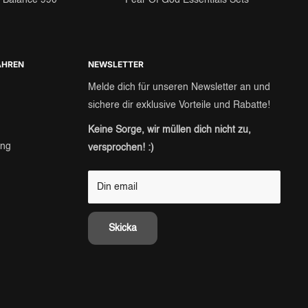
 Balance 990
Fear Of God Essentials Sets
AHREN
NEWSLETTER
Melde dich für unseren Newsletter an und
sichere dir exklusive Vorteile und Rabatte!
Keine Sorge, wir müllen dich nicht zu,
äng
versprochen! :)
Din email
Skicka