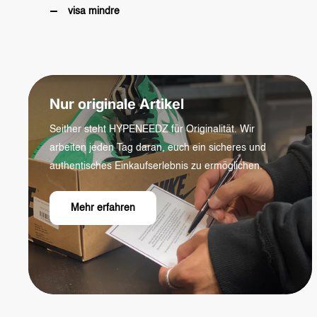
visa mindre
Nur originale Artikel
Seither steht HYPENEEDZ für Originalität. Wir
arbeiten jeden Tag daran, euch ein sicheres und
authentisches Einkaufserlebnis zu ermöglichen.
Mehr erfahren