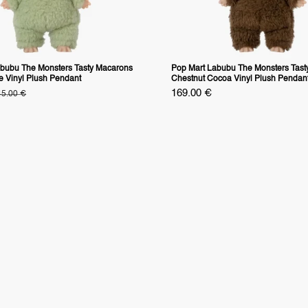
bubu The Monsters Tasty Macarons
Pop Mart Labubu The Monsters Tast
 Vinyl Plush Pendant
Chestnut Cocoa Vinyl Plush Pendan
s
Specialpris
169.00 €
anligt
45.00 €
ris