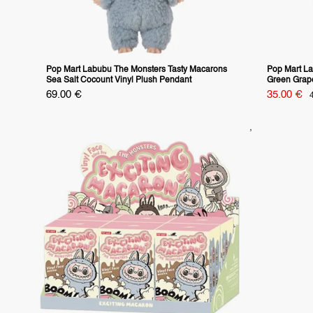
Pop Mart Labubu The Monsters Tasty Macarons
Pop Mart La
Sea Salt Cocount Vinyl Plush Pendant
Green Grape
Specialpris
Specialpri
69.00 €
35.00 €
v
p
,