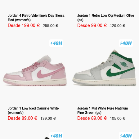
Jordan 4 Retro Valentine's Day Sierra
Jordan 1 Retro Low Og Medium Olive
Red (women's)
(ps)
Precio
Precio
Desde 199.00 €
Precio
Desde 99.00 €
Precio
255.00 €
129.00 €
habitual
habitual
de
de
venta
venta
Jordan 1 Low Iced Carmine White
Jordan 1 Mid White Pure Platinum
(women's)
Pine Green (gs)
Precio
Precio
Desde 89.00 €
Precio
Desde 89.00 €
Precio
139.00 €
105.00 €
habitual
habitual
de
de
venta
venta