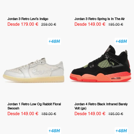
Jordan 3 Retro Levi’s Indigo
Jordan 3 Retro Spring Is In The Air
Precio
Precio
Desde 179.00 €
Precio
Desde 149.00 €
Precio
259.00 €
195.00 €
habitual
habitual
de
de
venta
venta
Jordan 1 Retro Low Og Rabbit Floral
Jordan 4 Retro Black Infrared Barely
Swoosh
Volt (gs)
Precio
Precio
Desde 149.00 €
Precio
Desde 149.00 €
Precio
189.00 €
195.00 €
habitual
habitual
de
de
venta
venta