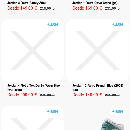
Jordan 3 Retro Family Affair
Jordan 4 Retro Cave Stone (gs)
Precio
Precio
Desde 149.00 €
Precio
Desde 169.00 €
Precio
259.00 €
235.00 €
habitual
habitual
de
de
venta
venta
Jordan 4 Retro Tex Denim Worn Blue
Jordan 12 Retro French Blue (2025)
(women's)
(gs)
Precio
Precio
Desde 209.00 €
Precio
Desde 149.00 €
Precio
275.00 €
215.00 €
habitual
habitual
de
de
venta
venta