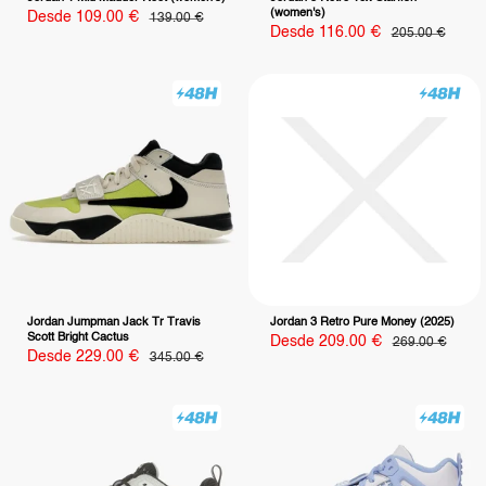
(women's)
Precio
Desde 109.00 €
Precio
139.00 €
habitual
de
Precio
Desde 116.00 €
Precio
205.00 €
venta
habitual
de
venta
Jordan Jumpman Jack Tr Travis
Jordan 3 Retro Pure Money (2025)
Scott Bright Cactus
Precio
Desde 209.00 €
Precio
269.00 €
habitual
de
Precio
Desde 229.00 €
Precio
345.00 €
habitual
venta
de
venta