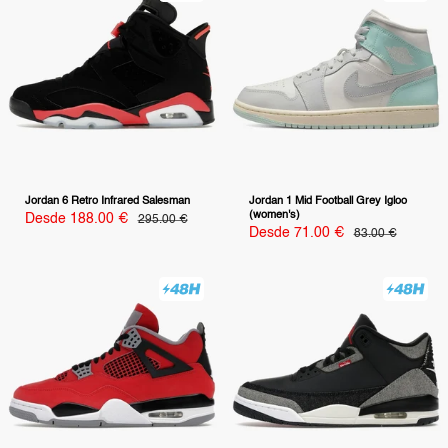
Jordan 6 Retro Infrared Salesman
Jordan 1 Mid Football Grey Igloo
(women's)
Precio
Desde 188.00 €
Precio
295.00 €
habitual
de
Precio
Desde 71.00 €
Precio
83.00 €
venta
habitual
de
venta