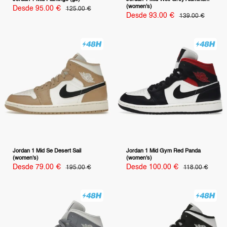
(women's)
Precio
Desde 95.00 €
Precio
125.00 €
habitual
de
Precio
Desde 93.00 €
Precio
139.00 €
venta
habitual
de
venta
Jordan 1 Mid Se Desert Sail
Jordan 1 Mid Gym Red Panda
(women's)
(women's)
Precio
Precio
Desde 79.00 €
Precio
Desde 100.00 €
Precio
195.00 €
118.00 €
habitual
habitual
de
de
venta
venta