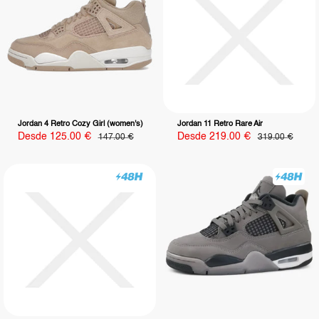
Jordan 4 Retro Cozy Girl (women's)
Jordan 11 Retro Rare Air
Precio
Precio
Desde 125.00 €
Precio
Desde 219.00 €
Precio
147.00 €
319.00 €
habitual
habitual
de
de
venta
venta