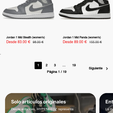
Jordan 1 Mid Stealth (women's)
Jordan 1 Mid Panda (women's)
Precio
Precio
Desde 83.00 €
Precio
Desde 89.00 €
Precio
98.00 €
155.00 €
habitual
habitual
de
de
venta
venta
,
1
2
3
…
19
Siguiente
Página 1 / 19
Solo artículos originales
Ent
Desde entonces, HYPENEEDZ representa
La m