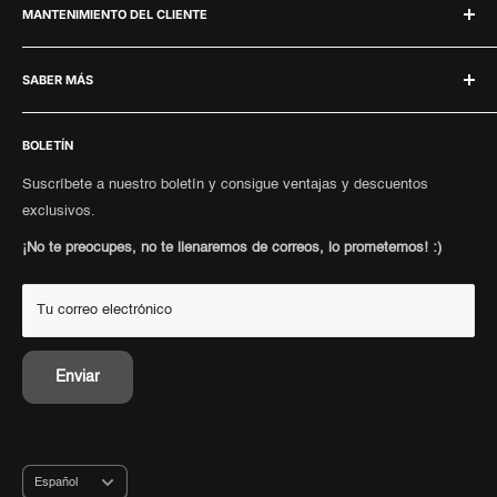
Fear Of God Essentials Crewneck
MANTENIMIENTO DEL CLIENTE
Protección de dados
o escríbenos:
Fear Of God Essentials Sets
Derecho De desistimiento
PREGUNTAS MÁS FRECUENTES.
support@hypeneedz.com
SABER MÁS
Políticas de envío
Contacto
Términos y condiciones
Punkte sammeln
Vender
Configuración de Cookies
BOLETÍN
Métodos de pago
autenticidad
Barrierefreiheitserklärung
Compras personales
Envío
Suscríbete a nuestro boletín y consigue ventajas y descuentos
Portal de retorno
exclusivos.
acumular puntos
Información de envío
¡No te preocupes, no te llenaremos de correos, lo prometemos! :)
Tu correo electrónico
Enviar
Idioma
Español