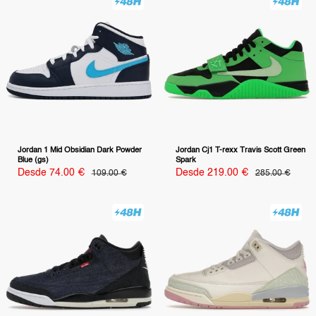
Jordan 1 Mid Obsidian Dark Powder
Jordan Cj1 T-rexx Travis Scott Green
Blue (gs)
Spark
Precio
Precio
Desde 74.00 €
Precio
Desde 219.00 €
Precio
109.00 €
285.00 €
habitual
habitual
de
de
venta
venta