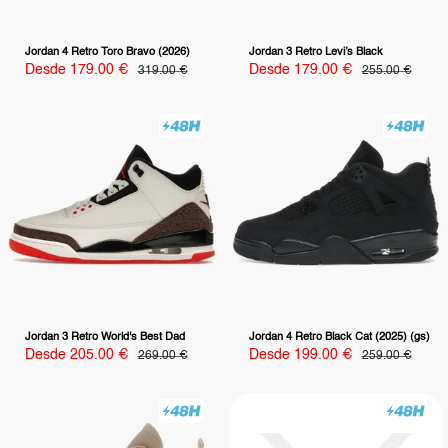
Jordan 4 Retro Toro Bravo (2026)
Jordan 3 Retro Levi’s Black
Precio
Precio
Desde 179.00 €
Precio
Desde 179.00 €
Precio
319.00 €
255.00 €
habitual
habitual
de
de
venta
venta
Jordan 3 Retro World's Best Dad
Jordan 4 Retro Black Cat (2025) (gs)
Precio
Precio
Desde 205.00 €
Precio
Desde 199.00 €
Precio
269.00 €
259.00 €
habitual
habitual
de
de
venta
venta