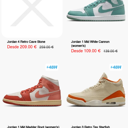
Jordan 4 Retro Cave Stone
Jordan 1 Mid White Cannon
(women's)
Precio
Desde 209.00 €
Precio
259.00 €
habitual
de
Precio
Desde 109.00 €
Precio
139.00 €
venta
habitual
de
venta
Jordan 1 Mid Madder Root (women's)
Jordan 3 Retro Tex Starfish