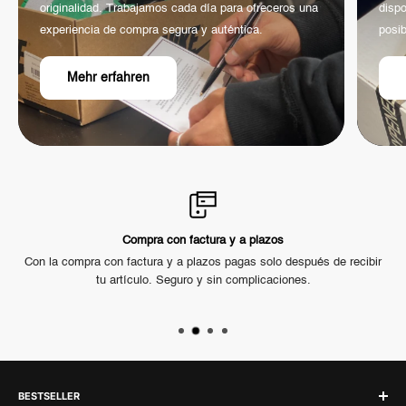
originalidad. Trabajamos cada día para ofreceros una
dispo
experiencia de compra segura y auténtica.
posib
Mehr erfahren
Compra con factura y a plazos
hay
Con la compra con factura y a plazos pagas solo después de recibir
tu artículo. Seguro y sin complicaciones.
di
BESTSELLER