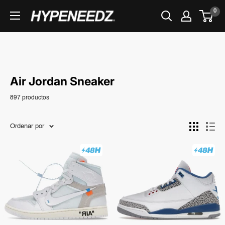
Ir
0
HYPENEEDZ
directamente
al
contenido
Air Jordan Sneaker
897 productos
Ordenar por