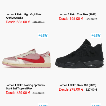
Jordan 1 Retro High Virgil Abloh
Jordan 3 Retro True Blue (2026)
Archive Alaska
Precio
Desde 195.00 €
Precio
229.00 €
habitual
de
Precio
Desde 685.00 €
Precio
889.00 €
habitual
venta
de
venta
Jordan 1 Retro Low Og Sp Travis
Jordan 4 Retro Black Cat (2025)
Scott Sail Tropical Pink
Precio
Desde 278.00 €
Precio
327.00 €
habitual
de
Precio
Desde 539.00 €
Precio
819.00 €
habitual
venta
de
venta