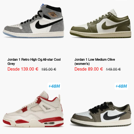
Jordan 1 Retro High Og All-star Cool
Jordan 1 Low Medium Olive
Grey
(women's)
Precio
Precio
Desde 139.00 €
Precio
Desde 89.00 €
Precio
195.00 €
149.00 €
habitual
habitual
de
de
venta
venta