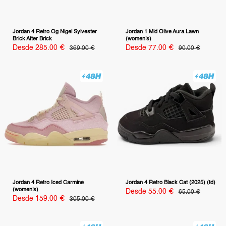
Jordan 4 Retro Og Nigel Sylvester
Jordan 1 Mid Olive Aura Lawn
Brick After Brick
(women's)
Precio
Precio
Desde 285.00 €
Precio
Desde 77.00 €
Precio
369.00 €
90.00 €
habitual
habitual
de
de
venta
venta
Jordan 4 Retro Iced Carmine
Jordan 4 Retro Black Cat (2025) (td)
(women's)
Precio
Desde 55.00 €
Precio
65.00 €
habitual
de
Precio
Desde 159.00 €
Precio
305.00 €
habitual
venta
de
venta