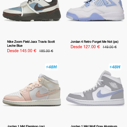
Nike Zoom Field Jaxx Travis Scott
Jordan 4 Retro Forget Me Not (ps)
Leche Blue
Precio
Desde 127.00 €
Precio
149.00 €
habitual
de
Precio
Desde 145.00 €
Precio
185.00 €
habitual
venta
de
venta
Jordan 1 Mid Flamingo (gs)
Jordan 1 Mid Wolf Grey Aluminum