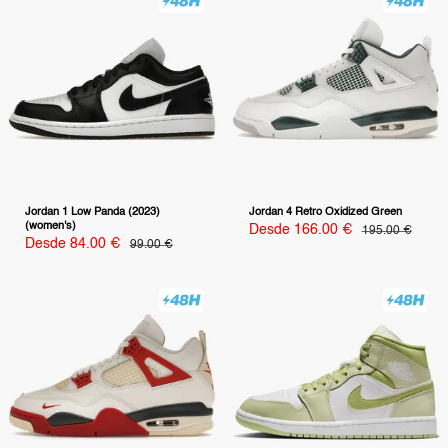
Jordan 1 Low Panda (2023)
Jordan 4 Retro Oxidized Green
(women's)
Precio
Desde 166.00 €
Precio
195.00 €
habitual
de
Precio
Desde 84.00 €
Precio
99.00 €
habitual
venta
de
venta