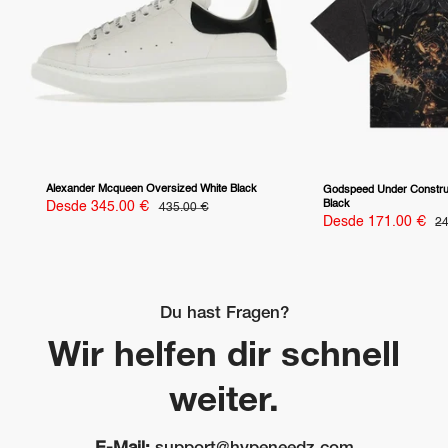
Alexander Mcqueen Oversized White Black
Godspeed Under Constru
Black
Precio
Desde 345.00 €
Precio
435.00 €
habitual
de
Precio
Desde 171.00 €
Pr
24
venta
ha
de
venta
Du hast Fragen?
Wir helfen dir schnell
weiter.