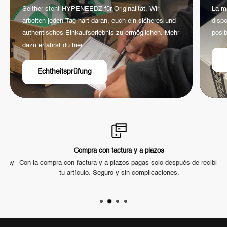
Seither steht HYPENEEDZ für Originalität. Wir
La m
arbeiten jeden Tag hart daran, euch ein sicheres und
dispo
authentisches Einkaufserlebnis zu ermöglichen. Mehr
posib
dazu erfährst du hier:
Echtheitsprüfung
Compra con factura y a plazos
hay
Con la compra con factura y a plazos pagas solo después de recibir
tu artículo. Seguro y sin complicaciones.
di