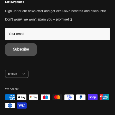
Cookie settings
NIEUWSBRIEF
Payment methods
authenticity
Toegankelijkheidsverklaring
Personal Shopping
Consignment
Sign up for our newsletter and get exclusive benefits and discounts!
Retour portal
Collect points
Don’t worry, we won’t spam you – promise! :)
Shipping Information
Your email
Subscribe
Language
English
We Accept