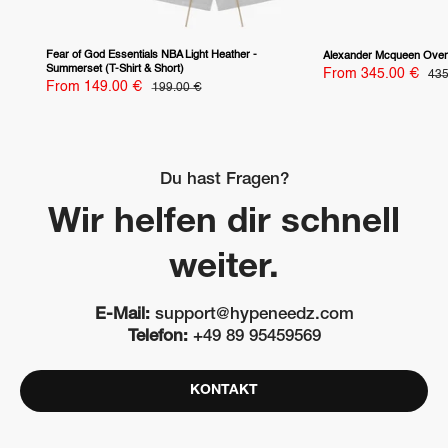
Fear of God Essentials NBA Light Heather -
Alexander Mcqueen Overs
Summerset (T-Shirt & Short)
Sale
From 345.00 €
Reg
435
pri
Sale
price
From 149.00 €
Regular
199.00 €
price
price
Du hast Fragen?
Wir helfen dir schnell
weiter.
E-Mail:
support@hypeneedz.com
Telefon:
+49 89 95459569
KONTAKT