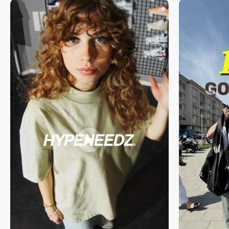
von 150 € versandkostenfrei geliefert . Weitere Informationen zu
Originalverpackung (falls vom Hersteller vorgesehen)
den Versandkosten finden Sie
hier .
mitgeliefertem Zubehör (falls enthalten)
handsignierter Echtheitsgarantie von HYPENEEDZ
Du willst mehr über unseren Prozess erfahren? Dann schau gerne
hier
vorbei.