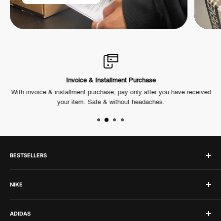
Invoice & Installment Purchase
ck.
With invoice & installment purchase, pay only after you have received
Ou
your item. Safe & without headaches.
BESTSELLERS
Labubu
NIKE
Jordan 1
Jordan 4
Nike
ADIDAS
Jordan 3
Air Force 1