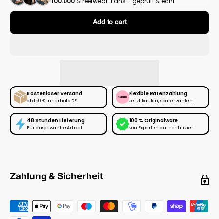
100.000
Streetwear-Fans – geprüft & echt
Add to cart
Kostenloser Versand
Flexible Ratenzahlung
ab 150 € innerhalb DE
Jetzt kaufen, später zahlen
48 Stunden Lieferung
100 % Originalware
Für ausgewählte Artikel
von Experten authentifiziert
Zahlung & Sicherheit