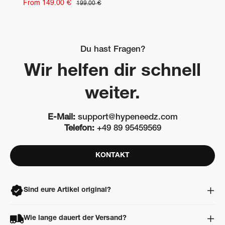
pri
Sale
price
From 149.00 €
Regular
199.00 €
price
price
Du hast Fragen?
Wir helfen dir schnell
weiter.
E-Mail:
support@hypeneedz.com
Telefon:
+49 89 95459569
KONTAKT
Sind eure Artikel original?
Ja. Alle Artikel sind 100% original, neu und ungetragen. Jeder
Wie lange dauert der Versand?
Artikel wird vor dem Versand professionell geprüft und