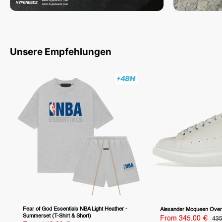
Unsere Empfehlungen
Fear of God Essentials NBA Light Heather -
Alexander Mcqueen Overs
Summerset (T-Shirt & Short)
Sale
From 345.00 €
Reg
435