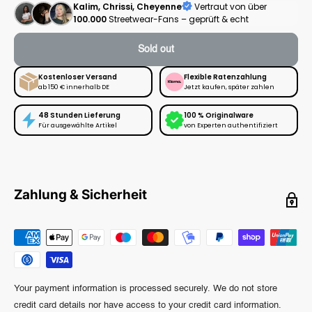
Kalim, Chrissi, Cheyenne
Vertraut von über
100.000
Streetwear-Fans – geprüft & echt
Sold out
Kostenloser Versand
Flexible Ratenzahlung
ab 150 € innerhalb DE
Jetzt kaufen, später zahlen
48 Stunden Lieferung
100 % Originalware
Für ausgewählte Artikel
von Experten authentifiziert
Zahlung & Sicherheit
Your payment information is processed securely. We do not store
credit card details nor have access to your credit card information.