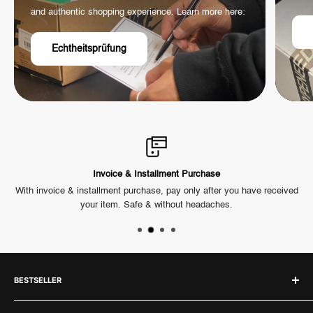
and authentic shopping experience. Learn more here:
Echtheitsprüfung
Invoice & Installment Purchase
ck.
With invoice & installment purchase, pay only after you have received
Ou
your item. Safe & without headaches.
BESTSELLER
Labubu