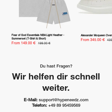
Fear of God Essentials NBA Light Heather -
Alexander Mcqueen Overs
Summerset (T-Shirt & Short)
Sale
From 345.00 €
Reg
435
pri
Sale
price
From 149.00 €
Regular
199.00 €
price
price
Du hast Fragen?
Wir helfen dir schnell
weiter.
E-Mail:
support@hypeneedz.com
Telefon:
+49 89 95459569