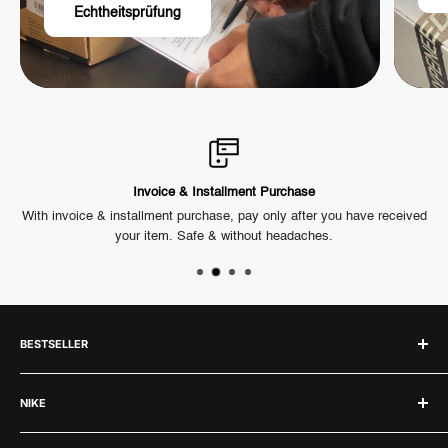
Echtheitsprüfung
Invoice & Installment Purchase
ck.
With invoice & installment purchase, pay only after you have received
Ou
your item. Safe & without headaches.
BESTSELLER
Labubu
NIKE
Jordan 1
Jordan 4
Nike