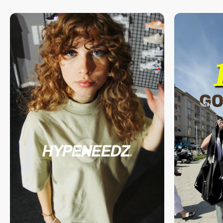
Deine Bestellung kommt inklusive:
Bestellungen innerhalb Deutschlands werden ab einem Bestellwert
von 150 € versandkostenfrei geliefert . Weitere Informationen zu
Originalverpackung (falls vom Hersteller vorgesehen)
den Versandkosten finden Sie
hier .
mitgeliefertem Zubehör (falls enthalten)
handsignierter Echtheitsgarantie von HYPENEEDZ
Du willst mehr über unseren Prozess erfahren? Dann schau gerne
hier
vorbei.