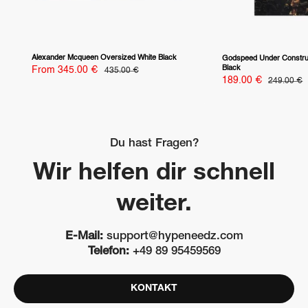
Alexander Mcqueen Oversized White Black
Godspeed Under Constru
Black
Sale
From 345.00 €
Regular
435.00 €
price
price
Sale
189.00 €
Regular
249.00 €
price
price
Du hast Fragen?
Wir helfen dir schnell
weiter.
E-Mail:
support@hypeneedz.com
Telefon:
+49 89 95459569
KONTAKT