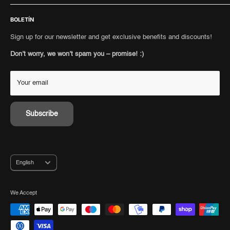
Terms and conditions
Punkte sammeln
To sell
Cookie settings
BOLETÍN
Payment methods
authenticity
Barrierefreiheitserklärung
Personal Shopping
Consignment
Sign up for our newsletter and get exclusive benefits and discounts!
Retour portal
Collect points
Don’t worry, we won’t spam you – promise! :)
Shipping Information
Your email
Subscribe
Language
English
We Accept