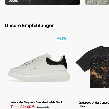
Unsere Empfehlungen
Alexander Mcqueen Oversized White Black
Godspeed Under Constru
Black
Sale
From 345.00 €
Regular
435.00 €