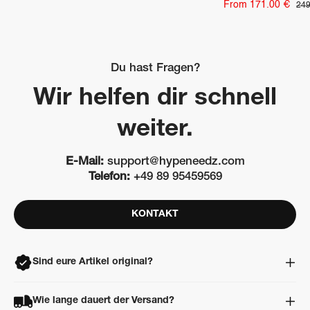
price
price
Sale
From 171.00 €
Reg
249
pri
price
Du hast Fragen?
Wir helfen dir schnell
weiter.
E-Mail:
support@hypeneedz.com
Telefon:
+49 89 95459569
KONTAKT
Sind eure Artikel original?
Ja. Alle Artikel sind 100% original, neu und ungetragen. Jeder
Wie lange dauert der Versand?
Artikel wird vor dem Versand professionell geprüft und