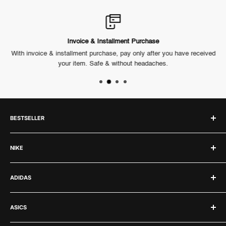
Invoice & Installment Purchase
ck.
With invoice & installment purchase, pay only after you have received
Ou
your item. Safe & without headaches.
BESTSELLER
Labubu
NIKE
Jordan 1
Jordan 4
Nike
ADIDAS
Jordan 3
Air Force 1
Adidas Samba
Nike Dunk
Adidas
Asics Gel 1130
ASICS
Nike Air Max
Adidas Yeezy
New Balance 530
Nike Kobe's
Yeezy 350
Asics