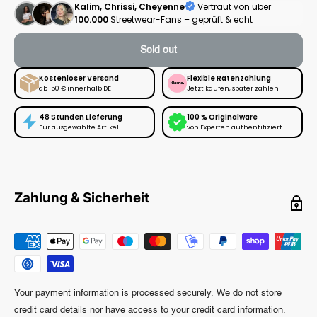
Kalim, Chrissi, Cheyenne
Vertraut von über
100.000
Streetwear-Fans – geprüft & echt
Sold out
Kostenloser Versand
Flexible Ratenzahlung
ab 150 € innerhalb DE
Jetzt kaufen, später zahlen
48 Stunden Lieferung
100 % Originalware
Für ausgewählte Artikel
von Experten authentifiziert
Zahlung & Sicherheit
Your payment information is processed securely. We do not store
credit card details nor have access to your credit card information.